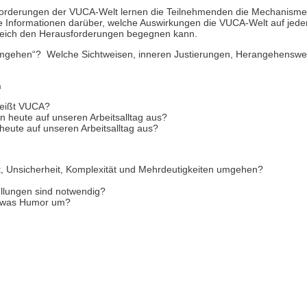
orderungen der VUCA-Welt lernen die Teilnehmenden die Mechanism
 Informationen darüber, welche Auswirkungen die VUCA-Welt auf jeden
lgreich den Herausforderungen begegnen kann.
umgehen“? Welche Sichtweisen, inneren Justierungen, Herangehenswe
n
 heißt VUCA?
 heute auf unseren Arbeitsalltag aus?
eute auf unseren Arbeitsalltag aus?
, Unsicherheit, Komplexität und Mehrdeutigkeiten umgehen?
llungen sind notwendig?
 etwas Humor um?