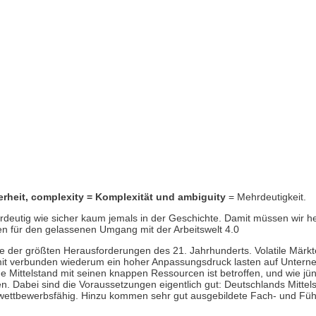
rheit
,
complexity
=
Komplexität
und
ambiguity
= Mehrdeutigkeit.
rdeutig wie sicher kaum jemals in der Geschichte. Damit müssen wir 
en für den gelassenen Umgang mit der Arbeitswelt 4.0
 der größten Herausforderungen des 21. Jahrhunderts. Volatile Märkte
damit verbunden wiederum ein hoher Anpassungsdruck lasten auf Unter
 Mittelstand mit seinen knappen Ressourcen ist betroffen, und wie jü
. Dabei sind die Voraussetzungen eigentlich gut: Deutschlands Mittels
ig wettbewerbsfähig. Hinzu kommen sehr gut ausgebildete Fach- und Fü