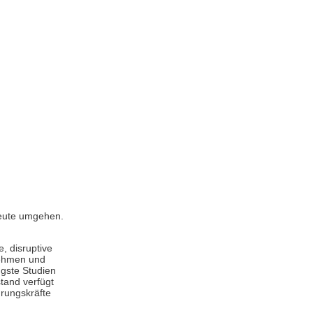
heute umgehen.
, disruptive
nehmen und
ngste Studien
tand verfügt
hrungskräfte