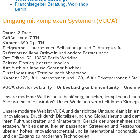
Franchisegeber Beratung, Workshop
Berlin
Umgang mit komplexen Systemen (VUCA)
Dauer:
2 Tage
Größe:
max. 7 TN
Kosten:
690 € p. TN .
Zielgruppe:
Unternehmer, Selbständige und Führungskräfte
Referenten:
Ilona Orthwein und andere BeraterInnen
Ort:
Triftstr. 52, 13353 Berlin Wedding
Zeiten:
Einstieg jederzeit möglich
Art:
Auch als Inhouse-Seminar buchbar
Einzelberatung:
Termine nach Absprache
Kosten
: 220,- für Unternehmen und 130,- € für Privatpersonen / Std.
VUCA
steht für
volatility
=
Unbeständigkeit
,
uncertainty
=
Unsiche
Unsere moderne Welt ist so unbeständig, unsicher, komplex und meh
Aber wie schaffen wir das? Unser Workshop vermittelt Ihnen Strategi
Unsere moderne Welt ist VUCA und der richtige Umgang damit ist eine
Innovationen, Druck durch Digitalisierung und Globalisierung und 
ihren Führungskräften und Mitarbeitern. Gerade der unternehmerische
ergaben, fehlt es genau hier an passenden Strategien und Ressourcen
über ein hohes Innovationspotenzial und ist international hochgrad
und der Zugang zu modernen Technologien.