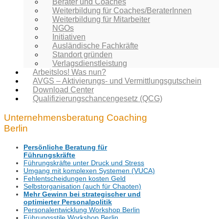
Berater und Coaches
Weiterbildung für Coaches/BeraterInnen
Weiterbildung für Mitarbeiter
NGOs
Initiativen
Ausländische Fachkräfte
Standort gründen
Verlagsdienstleistung
Arbeitslos! Was nun?
AVGS – Aktivierungs- und Vermittlungsgutschein
Download Center
Qualifizierungschancengesetz (QCG)
Unternehmensberatung Coaching
Berlin
Persönliche Beratung für
Führungskräfte
Führungskräfte unter Druck und Stress
Umgang mit komplexen Systemen (VUCA)
Fehlentscheidungen kosten Geld
Selbstorganisation (auch für Chaoten)
Mehr Gewinn bei strategischer und
optimierter Personalpolitik
Personalentwicklung Workshop Berlin
Führungsstile Workshop Berlin