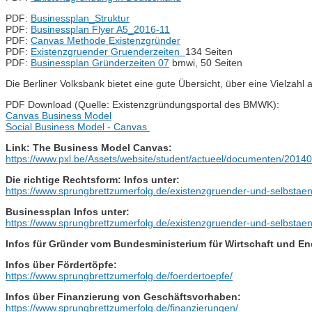
PDF:
Businessplan_Struktur
PDF:
Businessplan Flyer A5_2016-11
PDF:
Canvas Methode Existenzgründer
PDF:
Existenzgruender Gruenderzeiten
134 Seiten
PDF:
Businessplan Gründerzeiten 07
bmwi, 50 Seiten
Die Berliner Volksbank bietet eine gute Übersicht, über eine Vielzah
PDF Download (Quelle: Existenzgründungsportal des BMWK):
Canvas Business Model
Social Business Model - Canvas
Link: The Business Model Canvas:
https://www.pxl.be/Assets/website/student/actueel/documenten/201
Die richtige Rechtsform: Infos unter:
https://www.sprungbrettzumerfolg.de/existenzgruender-und-selbstaend
Businessplan Infos unter:
https://www.sprungbrettzumerfolg.de/existenzgruender-und-selbstaen
Infos für Gründer vom Bundesministerium für Wirtschaft und En
Infos über Fördertöpfe:
https://www.sprungbrettzumerfolg.de/foerdertoepfe/
Infos über Finanzierung von Geschäftsvorhaben:
https://www.sprungbrettzumerfolg.de/finanzierungen/