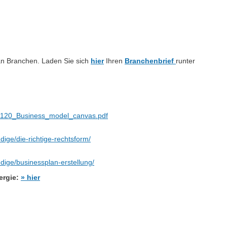
l an Branchen. Laden Sie sich
hier
Ihren
Branchenbrief
runter
40120_Business_model_canvas.pdf
ige/die-richtige-rechtsform/
dige/businessplan-erstellung/
ergie:
» hier