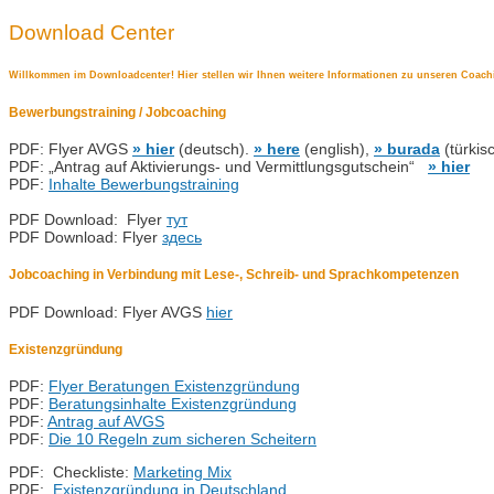
Download Center
Willkommen im Downloadcenter! Hier stellen wir Ihnen weitere Informationen zu unseren Coac
Bewerbungstraining / Jobcoaching
PDF: Flyer AVGS
» hier
(deutsch).
» here
(english),
» burada
(türkisc
PDF: „Antrag auf Aktivierungs- und Vermittlungsgutschein“
» hier
PDF:
Inhalte Bewerbungstraining
PDF Download: Flyer
тут
PDF Download: Flyer
здесь
Jobcoaching in Verbindung mit Lese-, Schreib- und Sprachkompetenzen
PDF Download: Flyer AVGS
hier
Existenzgründung
PDF:
Flyer Beratungen Existenzgründung
PDF:
Beratungsinhalte Existenzgründung
PDF:
Antrag auf AVGS
PDF:
Die 10 Regeln zum sicheren Scheitern
PDF: Checkliste:
Marketing Mix
PDF:
Existenzgründung in Deutschland