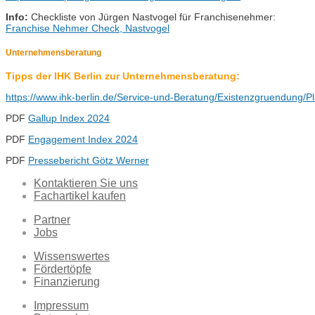
Info:
Checkliste von Jürgen Nastvogel für Franchisenehmer:
Franchise Nehmer Check, Nastvogel
Unternehmensberatung
Tipps der IHK Berlin zur Unternehmensberatung:
https://www.ihk-berlin.de/Service-und-Beratung/Existenzgruendun
PDF
Gallup Index 2024
PDF
Engagement Index 2024
PDF
Pressebericht Götz Werner
Kontaktieren Sie uns
Fachartikel kaufen
Partner
Jobs
Wissenswertes
Fördertöpfe
Finanzierung
Impressum