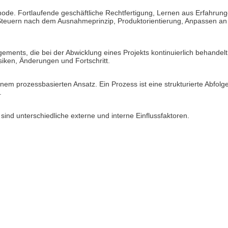
e. Fortlaufende geschäftliche Rechtfertigung, Lernen aus Erfahrunge
Steuern nach dem Ausnahmeprinzip, Produktorientierung, Anpassen an
nts, die bei der Abwicklung eines Projekts kontinuierlich behandel
siken, Änderungen und Fortschritt.
m prozessbasierten Ansatz. Ein Prozess ist eine strukturierte Abfolg
.
nd unterschiedliche externe und interne Einflussfaktoren.