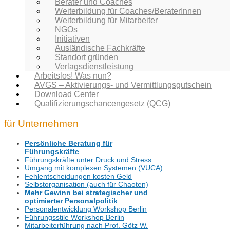
Berater und Coaches
Weiterbildung für Coaches/BeraterInnen
Weiterbildung für Mitarbeiter
NGOs
Initiativen
Ausländische Fachkräfte
Standort gründen
Verlagsdienstleistung
Arbeitslos! Was nun?
AVGS – Aktivierungs- und Vermittlungsgutschein
Download Center
Qualifizierungschancengesetz (QCG)
für Unternehmen
Persönliche Beratung für
Führungskräfte
Führungskräfte unter Druck und Stress
Umgang mit komplexen Systemen (VUCA)
Fehlentscheidungen kosten Geld
Selbstorganisation (auch für Chaoten)
Mehr Gewinn bei strategischer und
optimierter Personalpolitik
Personalentwicklung Workshop Berlin
Führungsstile Workshop Berlin
Mitarbeiterführung nach Prof. Götz W.