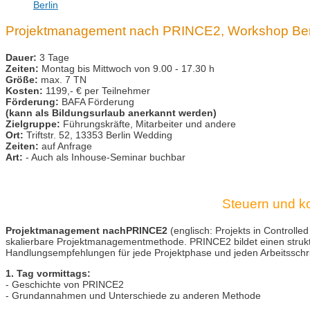
Berlin
Projektmanagement nach PRINCE2, Workshop Ber
Dauer:
3 Tage
Zeiten:
Montag bis Mittwoch von 9.00 - 17.30 h
Größe:
max. 7 TN
Kosten:
1199,- € per Teilnehmer
Förderung:
BAFA Förderung
(kann als Bildungsurlaub anerkannt werden)
Zielgruppe:
Führungskräfte, Mitarbeiter und andere
Ort:
Triftstr. 52, 13353 Berlin Wedding
Zeiten:
auf Anfrage
Art:
- Auch als Inhouse-Seminar buchbar
Steuern und kon
Projektmanagement nachPRINCE2
(englisch: Projekts in Controlle
skalierbare Projektmanagementmethode. PRINCE2 bildet einen strukt
Handlungsempfehlungen für jede Projektphase und jeden Arbeitsschri
1. Tag vormittags:
- Geschichte von PRINCE2
- Grundannahmen und Unterschiede zu anderen Methode