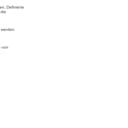
n, Definierte
 die
t werden
e von