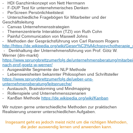
- HDI Ganzhirnkonzept von Nett Herrmann
- F-DUP Test für unternehmerisches Denken
- PerScreen Persönlichkeitstest
- Unterschiedliche Fragebögen für Mitarbeiter und der
Geschäftsleitung
- Canvas Unternehmensstrategien
- Themenzentrierte Interaktion (TZI) von Ruth Cohn
- Painful Communication von Maxwell Johns
- Methoden der Gesprächsführung von Carl Ransom Rogers
http://https://de.wikipedia.org/wiki/Gespr%C3%A4chspsychotherapi
- Denkhaltung der Unternehmensführung von Prof. Götz W.
Werner (dm-markt)
https://www.sprungbrettzumerfolg.de/unternehmensberatung/mitarbei
nach-prof-goetz-w-werner/
- Ausgewählte Segmente der NLP Methode
- Lebensweisheiten bekannter Philosophen und Schriftsteller
https://www.sprungbrettzumerfolg.de/ueber-uns-
unternehmensberatung/leitsprueche/
- Austausch, Brainstorming und Mindmapping
- Rollenspiele und Unternehmensszenarien
- KanBan Methode
https://de.wikipedia.org/wiki/Kanban
Wir nutzen gerne unterschiedliche Methoden zur praktischen
Realisierung unserer unterschiedlichen Aufgaben.
Insgesamt geht es jedoch meist nicht um die richtigen Methoden,
die jeder auswendig lernen und anwenden kann.