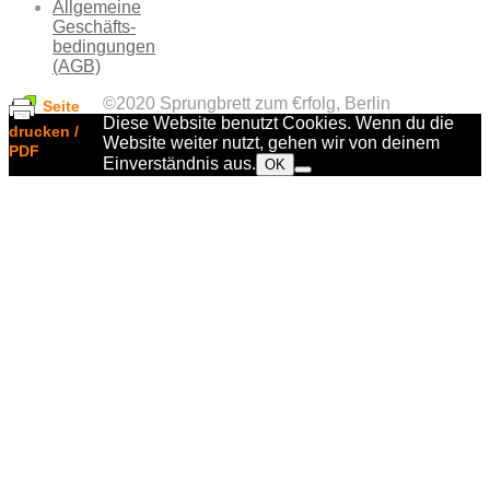
Allgemeine
Geschäfts-
bedingungen
(AGB)
©2020 Sprungbrett zum €rfolg, Berlin
Seite
Diese Website benutzt Cookies. Wenn du die
drucken /
Website weiter nutzt, gehen wir von deinem
PDF
Einverständnis aus.
OK