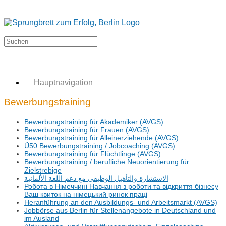
Hauptnavigation
Bewerbungstraining
Bewerbungstraining für Akademiker (AVGS)
Bewerbungstraining für Frauen (AVGS)
Bewerbungstraining für Alleinerziehende (AVGS)
Ü50 Bewerbungstraining / Jobcoaching (AVGS)
Bewerbungstraining für Flüchtlinge (AVGS)
Bewerbungstraining / berufliche Neuorientierung für
Zielstrebige
‏الاستشارة والتأهيل الوظيفي مع دعم اللغة الألمانية
Робота в Німеччині Навчання з роботи та відкриття бізнесу
Ваш квиток на німецький ринок праці
Heranführung an den Ausbildungs- und Arbeitsmarkt (AVGS)
Jobbörse aus Berlin für Stellenangebote in Deutschland und
im Ausland