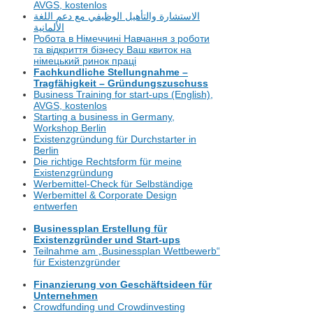
AVGS, kostenlos
‏الاستشارة والتأهيل الوظيفي مع دعم اللغة
الألمانية
Робота в Німеччині Навчання з роботи
та відкриття бізнесу Ваш квиток на
німецький ринок праці
Fachkundliche Stellungnahme –
Tragfähigkeit – Gründungszuschuss
Business Training for start-ups (English),
AVGS, kostenlos
Starting a business in Germany,
Workshop Berlin
Existenzgründung für Durchstarter in
Berlin
Die richtige Rechtsform für meine
Existenzgründung
Werbemittel-Check für Selbständige
Werbemittel & Corporate Design
entwerfen
Businessplan Erstellung für
Existenzgründer und Start-ups
Teilnahme am „Businessplan Wettbewerb“
für Existenzgründer
Finanzierung von Geschäftsideen für
Unternehmen
Crowdfunding und Crowdinvesting