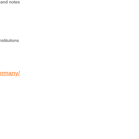
 and notes
stitutions
germany/